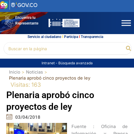
Ir
al
contenido
Encuentra tu
Representante
Servicio al ciudadano
l
Participa
l
Transparencia
Buscar
Bu
por:
Intranet
-
Búsqueda avanzada
Inicio
Noticias
Plenaria aprobó cinco proyectos de ley
Visitas: 163
Plenaria aprobó cinco
proyectos de ley
03/04/2018
Fuente : Oficina de
Información y Prensa