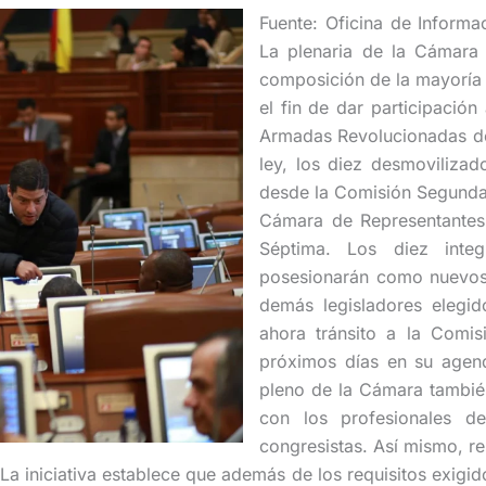
Fuente: Oficina de Inform
La plenaria de la Cámara 
composición de la mayoría 
el fin de dar participació
Armadas Revolucionadas de
ley, los diez desmovilizad
desde la Comisión Segunda
Cámara de Representantes,
Séptima. Los diez inte
posesionarán como nuevos c
demás legisladores elegi
ahora tránsito a la Comis
próximos días en su agend
pleno de la Cámara también 
con los profesionales de
congresistas. Así mismo, re
a iniciativa establece que además de los requisitos exigid