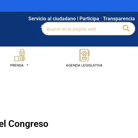
Servicio al ciudadano
l
Participa
l
Transparencia
Buscar
Bus
Agendamiento
l
Intranet
l
Búsqueda avanzada
por:
PRENSA
AGENDA LEGISLATIVA
del Congreso