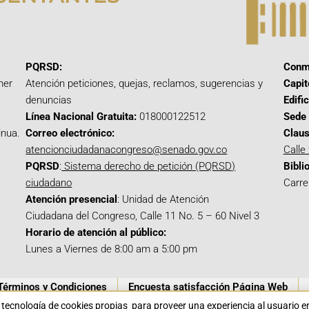
PQRSD:
Conm
mer
Atención peticiones, quejas, reclamos, sugerencias y
Capit
denuncias
Edifi
Línea Nacional Gratuita:
018000122512
Sede 
inua.
Correo electrónico:
Claus
atencionciudadanacongreso@senado.gov.co
Calle
PQRSD
:
Sistema derecho de petición (PQRSD)
Bibli
ciudadano
Carre
Atención presencial
: Unidad de Atención
Ciudadana del Congreso, Calle 11 No. 5 – 60 Nivel 3
Horario de atención al público:
Lunes a Viernes de 8:00 am a 5:00 pm
Términos y Condiciones
Encuesta satisfacción Página Web
a tecnología de cookies propias para proveer una experiencia al usuario 