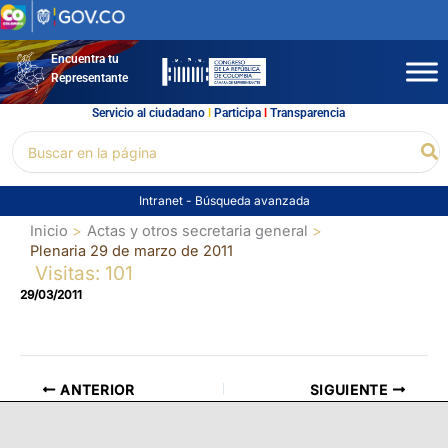
Ir
al
contenido
Encuentra tu
Representante
Servicio al ciudadano
l
Participa
l
Transparencia
Buscar
Bu
por:
Intranet
-
Búsqueda avanzada
Inicio
Actas y otros secretaria general
Plenaria 29 de marzo de 2011
Visitas: 101
29/03/2011
ANTERIOR
SIGUIENTE