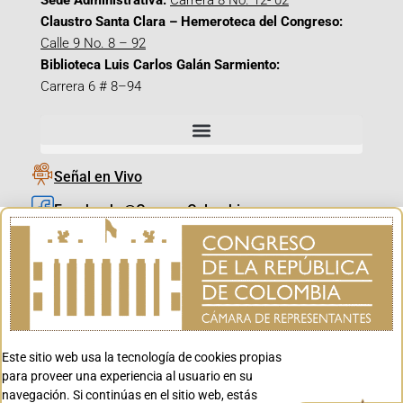
Sede Administrativa:
Carrera 8 No. 12- 02
Claustro Santa Clara – Hemeroteca del Congreso:
Calle 9 No. 8 – 92
Biblioteca Luis Carlos Galán Sarmiento:
Carrera 6 # 8–94
Señal en Vivo
Facebook_@CamaraColombia
Instagram_@CamaraColombia
X_@CamaraColombia
Youtube_@CamaraColombia
Tiktok_@CamaraColombia
Este sitio web usa la tecnología de cookies propias
Youtube_@CanalCongreso
para proveer una experiencia al usuario en su
navegación. Si continúas en el sitio web, estás