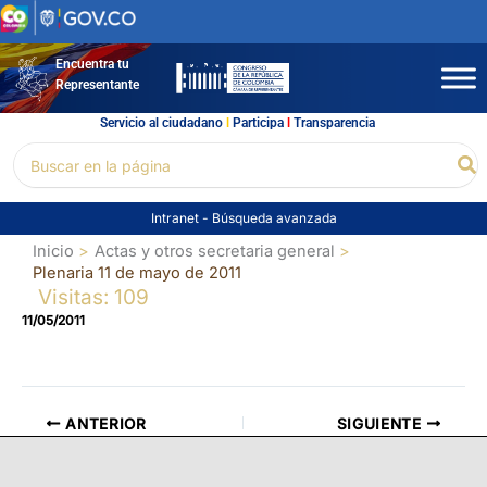
Ir
al
contenido
Encuentra tu
Representante
Servicio al ciudadano
l
Participa
l
Transparencia
Buscar
Bu
por:
Intranet
-
Búsqueda avanzada
Inicio
Actas y otros secretaria general
Plenaria 11 de mayo de 2011
Visitas: 109
11/05/2011
ANTERIOR
SIGUIENTE