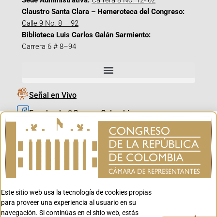
Sede Administrativa:
Carrera 8 No. 12- 02
Claustro Santa Clara – Hemeroteca del Congreso:
Calle 9 No. 8 – 92
Biblioteca Luis Carlos Galán Sarmiento:
Carrera 6 # 8–94
Señal en Vivo
Facebook_@CamaraColombia
Instagram_@CamaraColombia
X_@CamaraColombia
Youtube_@CamaraColombia
Tiktok_@CamaraColombia
Este sitio web usa la tecnología de cookies propias
Youtube_@CanalCongreso
para proveer una experiencia al usuario en su
navegación. Si continúas en el sitio web, estás