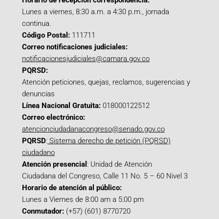
Horario de recepción correspondencia:
Lunes a viernes, 8:30 a.m. a 4:30 p.m., jornada
continua.
Código Postal:
111711
Correo notificaciones judiciales:
notificacionesjudiciales@camara.gov.co
PQRSD:
Atención peticiones, quejas, reclamos, sugerencias y
denuncias
Línea Nacional Gratuita:
018000122512
Correo electrónico:
atencionciudadanacongreso@senado.gov.co
PQRSD
:
Sistema derecho de petición (PQRSD)
ciudadano
Atención presencial
: Unidad de Atención
Ciudadana del Congreso, Calle 11 No. 5 – 60 Nivel 3
Horario de atención al público:
Lunes a Viernes de 8:00 am a 5:00 pm
Conmutador:
(+57) (601) 8770720