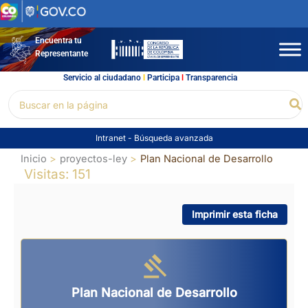
Ir
al
contenido
Encuentra tu
Representante
Servicio al ciudadano
l
Participa
l
Transparencia
Buscar
Bu
por:
Intranet
-
Búsqueda avanzada
Inicio
proyectos-ley
Plan Nacional de Desarrollo
Visitas: 151
Imprimir esta ficha
Plan Nacional de Desarrollo