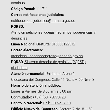
continua.
Código Postal:
111711
Correo notificaciones judiciales:
notificacionesjudiciales@camara.gov.co
PQRSD:
Atención peticiones, quejas, reclamos, sugerencias y
denuncias
Línea Nacional Gratuita:
018000122512
Correo electrónico:
atencionciudadanacongreso@senado.gov.co
PQRSD
:
Sistema derecho de petición (PQRSD)
ciudadano
Atención presencial
: Unidad de Atención
Ciudadana del Congreso, Calle 11 No. 5 – 60 Nivel 3
Horario de atención al público:
Lunes a Viernes de 8:00 am a 5:00 pm
Conmutador:
(+57) (601) 8770720
Capitolio Nacional:
Calle 10 No. 7- 51
Edificio Nuevo del Congreso:
Carrera 7 No. 8 – 68