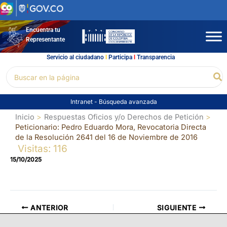
Ir
al
contenido
Encuentra tu
Representante
Servicio al ciudadano
l
Participa
l
Transparencia
Buscar
Bu
por:
Intranet
-
Búsqueda avanzada
Inicio
Respuestas Oficios y/o Derechos de Petición
Peticionario: Pedro Eduardo Mora, Revocatoria Directa
de la Resolución 2641 del 16 de Noviembre de 2016
Visitas: 116
15/10/2025
ANTERIOR
SIGUIENTE