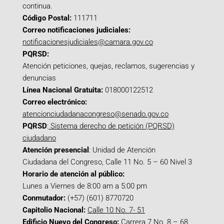
continua.
Código Postal:
111711
Correo notificaciones judiciales:
notificacionesjudiciales@camara.gov.co
PQRSD:
Atención peticiones, quejas, reclamos, sugerencias y
denuncias
Línea Nacional Gratuita:
018000122512
Correo electrónico:
atencionciudadanacongreso@senado.gov.co
PQRSD
:
Sistema derecho de petición (PQRSD)
ciudadano
Atención presencial
: Unidad de Atención
Ciudadana del Congreso, Calle 11 No. 5 – 60 Nivel 3
Horario de atención al público:
Lunes a Viernes de 8:00 am a 5:00 pm
Conmutador:
(+57) (601) 8770720
Capitolio Nacional:
Calle 10 No. 7- 51
Edificio Nuevo del Congreso:
Carrera 7 No. 8 – 68