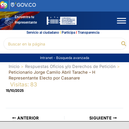
Ir
al
contenido
Encuentra tu
Representante
Servicio al ciudadano
l
Participa
l
Transparencia
Buscar
Bu
por:
Intranet
-
Búsqueda avanzada
Inicio
Respuestas Oficios y/o Derechos de Petición
Peticionario Jorge Camilo Abril Tarache – H
Representante Electo por Casanare
Visitas: 83
15/10/2025
ANTERIOR
SIGUIENTE