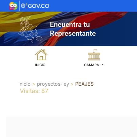
Ir
al
contenido
Encuentra tu
Representante
INICIO
CÁMARA
Inicio
proyectos-ley
PEAJES
Visitas: 87