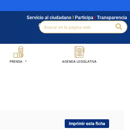
Servicio al ciudadano
l
Participa
l
Transparencia
Buscar
Bus
Agendamiento
l
Intranet
l
Búsqueda avanzada
por:
PRENSA
AGENDA LEGISLATIVA
Imprimir esta ficha