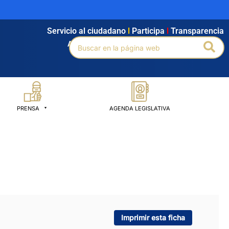
Servicio al ciudadano
l
Participa
l
Transparencia
Buscar
Bus
Agendamiento
l
Intranet
l
Búsqueda avanzada
por:
PRENSA
AGENDA LEGISLATIVA
Imprimir esta ficha