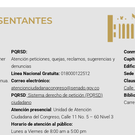
SENTANTES
PQRSD:
Conm
mer
Atención peticiones, quejas, reclamos, sugerencias y
Capit
denuncias
Edifi
Línea Nacional Gratuita:
018000122512
Sede 
inua.
Correo electrónico:
Claus
atencionciudadanacongreso@senado.gov.co
Calle
PQRSD
:
Sistema derecho de petición (PQRSD)
Bibli
ciudadano
Carre
Atención presencial
: Unidad de Atención
Ciudadana del Congreso, Calle 11 No. 5 – 60 Nivel 3
Horario de atención al público:
Lunes a Viernes de 8:00 am a 5:00 pm