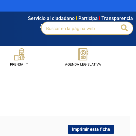
Servicio al ciudadano
l
Participa
l
Transparencia
Buscar
Bus
Agendamiento
l
Intranet
l
Búsqueda avanzada
por:
PRENSA
AGENDA LEGISLATIVA
Imprimir esta ficha