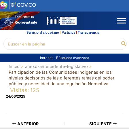
Ir
al
contenido
Encuentra tu
Representante
Servicio al ciudadano
l
Participa
l
Transparencia
Buscar
Bu
por:
Intranet
-
Búsqueda avanzada
Inicio
anexo-antecedente-legislativo
Participacion de las Comunidades Indigenas en los
niveles decisorios de las diferentes ramas del poder
pùblico y necesidad de una regulaciòn Normativa
Visitas: 125
24/06/2025
ANTERIOR
SIGUIENTE