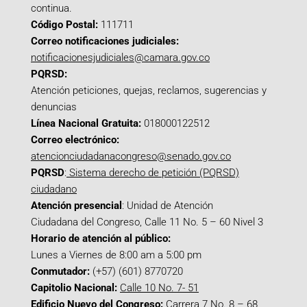
continua.
Código Postal:
111711
Correo notificaciones judiciales:
notificacionesjudiciales@camara.gov.co
PQRSD:
Atención peticiones, quejas, reclamos, sugerencias y
denuncias
Línea Nacional Gratuita:
018000122512
Correo electrónico:
atencionciudadanacongreso@senado.gov.co
PQRSD
:
Sistema derecho de petición (PQRSD)
ciudadano
Atención presencial
: Unidad de Atención
Ciudadana del Congreso, Calle 11 No. 5 – 60 Nivel 3
Horario de atención al público:
Lunes a Viernes de 8:00 am a 5:00 pm
Conmutador:
(+57) (601) 8770720
Capitolio Nacional:
Calle 10 No. 7- 51
Edificio Nuevo del Congreso:
Carrera 7 No. 8 – 68