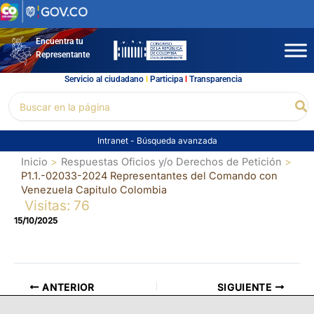
Ir
al
contenido
Encuentra tu
Representante
Servicio al ciudadano
l
Participa
l
Transparencia
Buscar
Bu
por:
Intranet
-
Búsqueda avanzada
Inicio
Respuestas Oficios y/o Derechos de Petición
P1.1.-02033-2024 Representantes del Comando con
Venezuela Capitulo Colombia
Visitas: 76
15/10/2025
ANTERIOR
SIGUIENTE