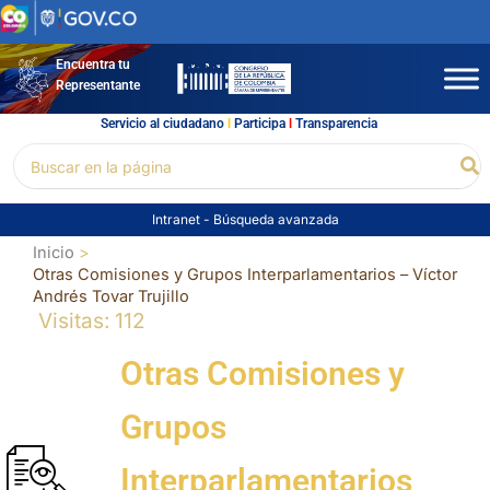
Ir
al
contenido
Encuentra tu
Representante
Servicio al ciudadano
l
Participa
l
Transparencia
Buscar
Bu
por:
Intranet
-
Búsqueda avanzada
Inicio
Otras Comisiones y Grupos Interparlamentarios – Víctor
Andrés Tovar Trujillo
Visitas: 112
Otras Comisiones y
Grupos
Interparlamentarios