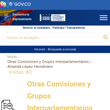
Ir
al
contenido
Encuentra tu
Representante
Servicio al ciudadano
l
Participa
l
Transparencia
Buscar
Bu
por:
Intranet
-
Búsqueda avanzada
Inicio
Otras Comisiones y Grupos Interparlamentarios –
Amanda López Hernández
Visitas: 80
Otras Comisiones y
Grupos
Interparlamentarios