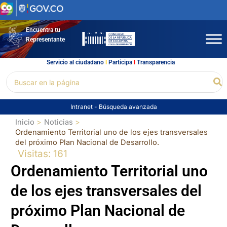
Ir
al
contenido
Encuentra tu
Representante
Servicio al ciudadano
l
Participa
l
Transparencia
Buscar
Bu
por:
Intranet
-
Búsqueda avanzada
Inicio
Noticias
Ordenamiento Territorial uno de los ejes transversales
del próximo Plan Nacional de Desarrollo.
Visitas: 161
Ordenamiento Territorial uno
de los ejes transversales del
próximo Plan Nacional de