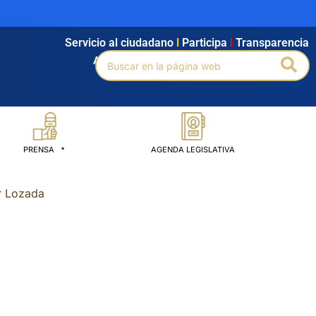
Servicio al ciudadano
l
Participa
l
Transparencia
Buscar
Bus
Agendamiento
l
Intranet
l
Búsqueda avanzada
por:
PRENSA
AGENDA LEGISLATIVA
r Lozada