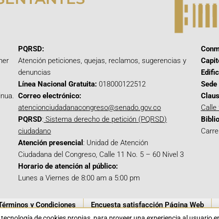
PQRSD:
Conm
mer
Atención peticiones, quejas, reclamos, sugerencias y
Capit
denuncias
Edifi
Línea Nacional Gratuita:
018000122512
Sede 
inua.
Correo electrónico:
Claus
atencionciudadanacongreso@senado.gov.co
Calle
PQRSD
:
Sistema derecho de petición (PQRSD)
Bibli
ciudadano
Carre
Atención presencial
: Unidad de Atención
Ciudadana del Congreso, Calle 11 No. 5 – 60 Nivel 3
Horario de atención al público:
Lunes a Viernes de 8:00 am a 5:00 pm
Términos y Condiciones
Encuesta satisfacción Página Web
a tecnología de cookies propias para proveer una experiencia al usuario 