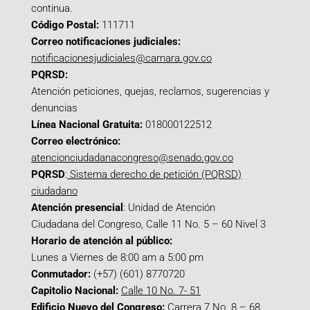
continua.
Código Postal:
111711
Correo notificaciones judiciales:
notificacionesjudiciales@camara.gov.co
PQRSD:
Atención peticiones, quejas, reclamos, sugerencias y
denuncias
Línea Nacional Gratuita:
018000122512
Correo electrónico:
atencionciudadanacongreso@senado.gov.co
PQRSD
:
Sistema derecho de petición (PQRSD)
ciudadano
Atención presencial
: Unidad de Atención
Ciudadana del Congreso, Calle 11 No. 5 – 60 Nivel 3
Horario de atención al público:
Lunes a Viernes de 8:00 am a 5:00 pm
Conmutador:
(+57) (601) 8770720
Capitolio Nacional:
Calle 10 No. 7- 51
Edificio Nuevo del Congreso:
Carrera 7 No. 8 – 68