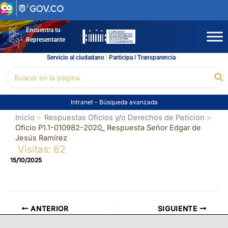
Ir
al
contenido
Encuentra tu
Representante
Servicio al ciudadano
l
Participa
l
Transparencia
Buscar
Bu
por:
Intranet
-
Búsqueda avanzada
Inicio
Respuestas Oficios y/o Derechos de Petición
Oficio P1.1-010982-2020_ Respuesta Señor Edgar de
Jesús Ramírez
Visitas: 62
15/10/2025
ANTERIOR
SIGUIENTE