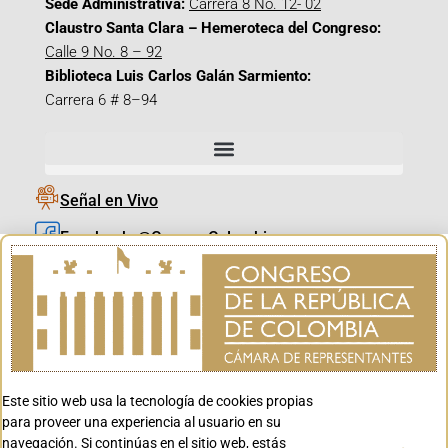
Sede Administrativa:
Carrera 8 No. 12- 02
Claustro Santa Clara – Hemeroteca del Congreso:
Calle 9 No. 8 – 92
Biblioteca Luis Carlos Galán Sarmiento:
Carrera 6 # 8–94
Señal en Vivo
Facebook_@CamaraColombia
Instagram_@CamaraColombia
X_@CamaraColombia
Youtube_@CamaraColombia
Tiktok_@CamaraColombia
Este sitio web usa la tecnología de cookies propias
Youtube_@CanalCongreso
para proveer una experiencia al usuario en su
navegación. Si continúas en el sitio web, estás