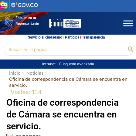
Ir
al
contenido
Encuentra tu
Representante
Servicio al ciudadano
l
Participa
l
Transparencia
Buscar
Bu
por:
Intranet
-
Búsqueda avanzada
Inicio
Noticias
Oficina de correspondencia de Cámara se encuentra en
servicio.
Visitas: 134
Oficina de correspondencia
de Cámara se encuentra en
servicio.