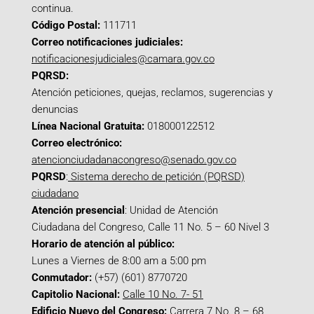
continua.
Código Postal:
111711
Correo notificaciones judiciales:
notificacionesjudiciales@camara.gov.co
PQRSD:
Atención peticiones, quejas, reclamos, sugerencias y
denuncias
Línea Nacional Gratuita:
018000122512
Correo electrónico:
atencionciudadanacongreso@senado.gov.co
PQRSD
:
Sistema derecho de petición (PQRSD)
ciudadano
Atención presencial
: Unidad de Atención
Ciudadana del Congreso, Calle 11 No. 5 – 60 Nivel 3
Horario de atención al público:
Lunes a Viernes de 8:00 am a 5:00 pm
Conmutador:
(+57) (601) 8770720
Capitolio Nacional:
Calle 10 No. 7- 51
Edificio Nuevo del Congreso:
Carrera 7 No. 8 – 68