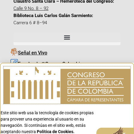
Claustro Santa Clara – Hemeroteca del Congreso:
Calle 9 No. 8 – 92
Biblioteca Luis Carlos Galán Sarmiento:
Carrera 6 # 8–94
Señal en Vivo
Facebook_@CamaraColombia
Instagram_@CamaraColombia
X_@CamaraColombia
Youtube_@CamaraColombia
Tiktok_@CamaraColombia
Este sitio web usa la tecnología de cookies propias
Youtube_@CanalCongreso
para proveer una experiencia al usuario en su
navegación. Si continúas en el sitio web, estás
aceptando nuestra
Política de Cookies.
Aceptar