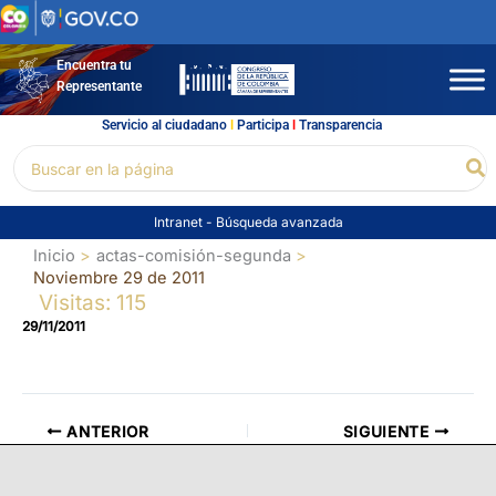
Ir
al
contenido
Encuentra tu
Representante
Servicio al ciudadano
l
Participa
l
Transparencia
Buscar
Bu
por:
Intranet
-
Búsqueda avanzada
Inicio
actas-comisión-segunda
Noviembre 29 de 2011
Visitas: 115
29/11/2011
ANTERIOR
SIGUIENTE