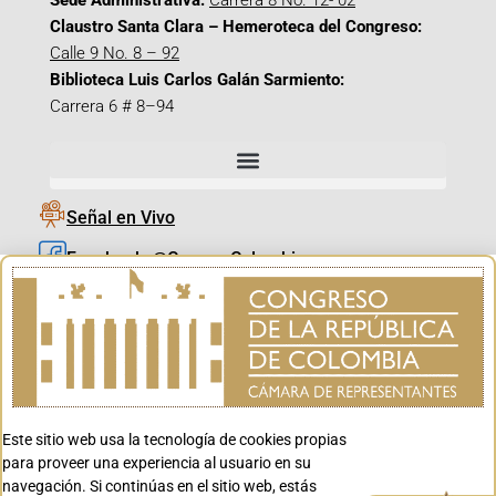
Sede Administrativa:
Carrera 8 No. 12- 02
Claustro Santa Clara – Hemeroteca del Congreso:
Calle 9 No. 8 – 92
Biblioteca Luis Carlos Galán Sarmiento:
Carrera 6 # 8–94
Señal en Vivo
Facebook_@CamaraColombia
Instagram_@CamaraColombia
X_@CamaraColombia
Youtube_@CamaraColombia
Tiktok_@CamaraColombia
Este sitio web usa la tecnología de cookies propias
Youtube_@CanalCongreso
para proveer una experiencia al usuario en su
navegación. Si continúas en el sitio web, estás