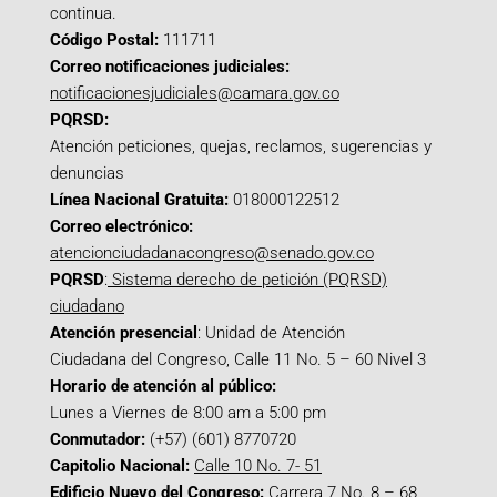
continua.
Código Postal:
111711
Correo notificaciones judiciales:
notificacionesjudiciales@camara.gov.co
PQRSD:
Atención peticiones, quejas, reclamos, sugerencias y
denuncias
Línea Nacional Gratuita:
018000122512
Correo electrónico:
atencionciudadanacongreso@senado.gov.co
PQRSD
:
Sistema derecho de petición (PQRSD)
ciudadano
Atención presencial
: Unidad de Atención
Ciudadana del Congreso, Calle 11 No. 5 – 60 Nivel 3
Horario de atención al público:
Lunes a Viernes de 8:00 am a 5:00 pm
Conmutador:
(+57) (601) 8770720
Capitolio Nacional:
Calle 10 No. 7- 51
Edificio Nuevo del Congreso:
Carrera 7 No. 8 – 68