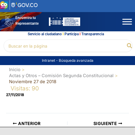
Ir
al
contenido
Encuentra tu
Representante
Servicio al ciudadano
l
Participa
l
Transparencia
Buscar
Bu
por:
Intranet
-
Búsqueda avanzada
Inicio
Actas y Otros – Comisión Segunda Constitucional
Noviembre 27 de 2018
Visitas: 90
27/11/2018
ANTERIOR
SIGUIENTE