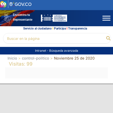
Ir
al
contenido
Encuentra tu
Representante
Servicio al ciudadano
l
Participa
l
Transparencia
Buscar
Bu
por:
Intranet
-
Búsqueda avanzada
Inicio
control-politico
Noviembre 25 de 2020
Visitas: 99