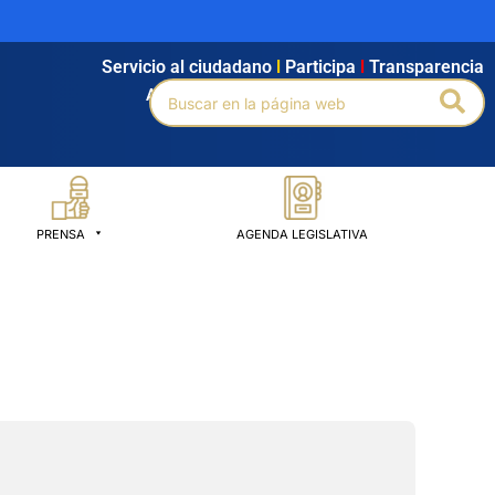
Servicio al ciudadano
l
Participa
l
Transparencia
Buscar
Bus
Agendamiento
l
Intranet
l
Búsqueda avanzada
por:
PRENSA
AGENDA LEGISLATIVA