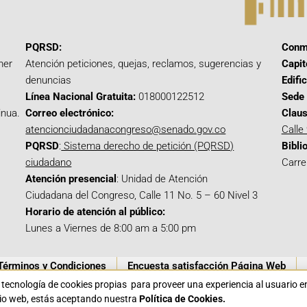
PQRSD:
Conm
mer
Atención peticiones, quejas, reclamos, sugerencias y
Capit
denuncias
Edifi
Línea Nacional Gratuita:
018000122512
Sede 
inua.
Correo electrónico:
Claus
atencionciudadanacongreso@senado.gov.co
Calle
PQRSD
:
Sistema derecho de petición (PQRSD)
Bibli
ciudadano
Carre
Atención presencial
: Unidad de Atención
Ciudadana del Congreso, Calle 11 No. 5 – 60 Nivel 3
Horario de atención al público:
Lunes a Viernes de 8:00 am a 5:00 pm
Términos y Condiciones
Encuesta satisfacción Página Web
a tecnología de cookies propias para proveer una experiencia al usuario 
itio web, estás aceptando nuestra
Política de Cookies.