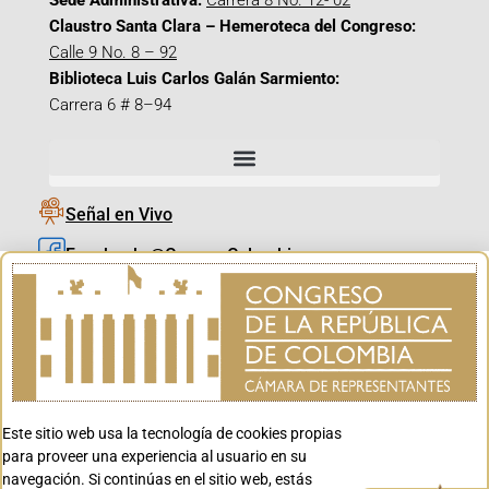
Sede Administrativa:
Carrera 8 No. 12- 02
Claustro Santa Clara – Hemeroteca del Congreso:
Calle 9 No. 8 – 92
Biblioteca Luis Carlos Galán Sarmiento:
Carrera 6 # 8–94
Señal en Vivo
Facebook_@CamaraColombia
Instagram_@CamaraColombia
X_@CamaraColombia
Youtube_@CamaraColombia
Tiktok_@CamaraColombia
Este sitio web usa la tecnología de cookies propias
Youtube_@CanalCongreso
para proveer una experiencia al usuario en su
navegación. Si continúas en el sitio web, estás