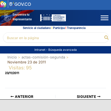
Ir
al
contenido
Encuentra tu
Representante
Servicio al ciudadano
l
Participa
l
Transparencia
Buscar
Bu
por:
Intranet
-
Búsqueda avanzada
Inicio
actas-comisión-segunda
Noviembre 23 de 2011
Visitas: 95
23/11/2011
ANTERIOR
SIGUIENTE