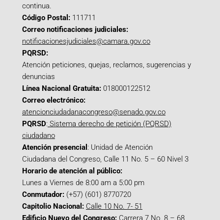
continua.
Código Postal:
111711
Correo notificaciones judiciales:
notificacionesjudiciales@camara.gov.co
PQRSD:
Atención peticiones, quejas, reclamos, sugerencias y
denuncias
Línea Nacional Gratuita:
018000122512
Correo electrónico:
atencionciudadanacongreso@senado.gov.co
PQRSD
:
Sistema derecho de petición (PQRSD)
ciudadano
Atención presencial
: Unidad de Atención
Ciudadana del Congreso, Calle 11 No. 5 – 60 Nivel 3
Horario de atención al público:
Lunes a Viernes de 8:00 am a 5:00 pm
Conmutador:
(+57) (601) 8770720
Capitolio Nacional:
Calle 10 No. 7- 51
Edificio Nuevo del Congreso:
Carrera 7 No. 8 – 68