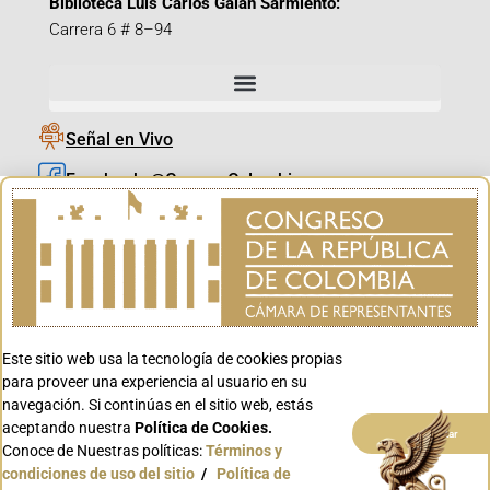
Biblioteca Luis Carlos Galán Sarmiento:
Carrera 6 # 8–94
Señal en Vivo
Facebook_@CamaraColombia
Instagram_@CamaraColombia
X_@CamaraColombia
Youtube_@CamaraColombia
Tiktok_@CamaraColombia
Este sitio web usa la tecnología de cookies propias
Youtube_@CanalCongreso
para proveer una experiencia al usuario en su
navegación. Si continúas en el sitio web, estás
aceptando nuestra
Política de Cookies.
Aceptar
Conoce de Nuestras políticas:
Términos y
condiciones de uso del sitio
/
Política de
Conoce GOV.CO