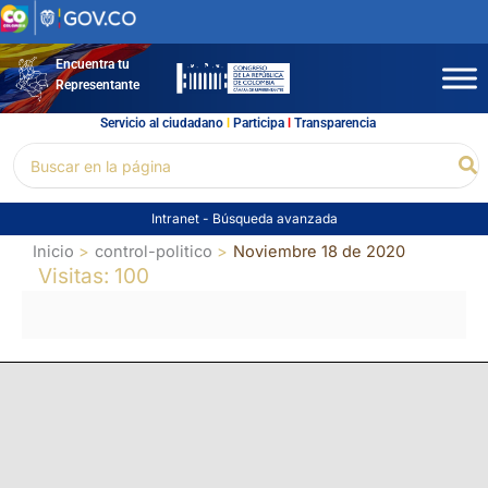
Ir
al
contenido
Encuentra tu
Representante
Servicio al ciudadano
l
Participa
l
Transparencia
Buscar
Bu
por:
Intranet
-
Búsqueda avanzada
Inicio
control-politico
Noviembre 18 de 2020
Visitas: 100