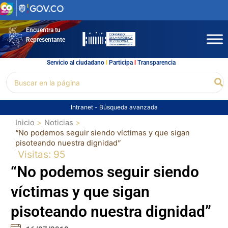
Ir
al
contenido
Encuentra tu
Representante
Servicio al ciudadano
l
Participa
l
Transparencia
Buscar
Bu
por:
Intranet
-
Búsqueda avanzada
Inicio
Noticias
“No podemos seguir siendo víctimas y que sigan
pisoteando nuestra dignidad”
Visitas: 95
“No podemos seguir siendo
víctimas y que sigan
pisoteando nuestra dignidad”