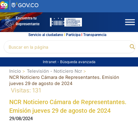
Ir
al
contenido
Encuentra tu
Representante
Servicio al ciudadano
l
Participa
l
Transparencia
Buscar
Bu
por:
Intranet
-
Búsqueda avanzada
Inicio
Televisión - Noticiero Ncr
NCR Noticiero Cámara de Representantes. Emisión
jueves 29 de agosto de 2024
Visitas: 131
NCR Noticiero Cámara de Representantes.
Emisión jueves 29 de agosto de 2024
29/08/2024