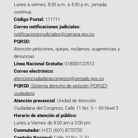
Lunes a viernes, 8:30 a.m. a 4:30 p.m., jornada
continua.
Código Postal:
111711
Correo notificaciones judiciales:
notificacionesjudiciales@camara.gov.co
PQRSD:
Atención peticiones, quejas, reclamos, sugerencias y
denuncias
Línea Nacional Gratuita:
018000122512
Correo electrónico:
atencionciudadanacongreso@senado.gov.co
PQRSD
:
Sistema derecho de petición (PQRSD)
ciudadano
Atención presencial
: Unidad de Atención
Ciudadana del Congreso, Calle 11 No. 5 – 60 Nivel 3
Horario de atención al público:
Lunes a Viernes de 8:00 am a 5:00 pm
Conmutador:
(+57) (601) 8770720
Capitolio Nacional:
Calle 10 No. 7- 51