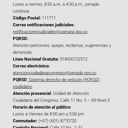
Lunes a viernes, 8:30 a.m. a 4:30 p.m., jornada
continua.
Código Postal:
111711
Correo notificaciones judiciales:
notificacionesjudiciales@camara.gov.co
PQRSD:
Atención peticiones, quejas, reclamos, sugerencias y
denuncias
Línea Nacional Gratuita:
018000122512
Correo electrónico:
atencionciudadanacongreso@senado.gov.co
PQRSD
:
Sistema derecho de petición (PQRSD)
ciudadano
Atención presencial
: Unidad de Atención
Ciudadana del Congreso, Calle 11 No. 5 – 60 Nivel 3
Horario de atención al público:
Lunes a Viernes de 8:00 am a 5:00 pm
Conmutador:
(+57) (601) 8770720
Capitolio Nacional:
Calle 10 No. 7- 51