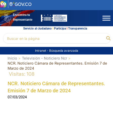
Ir
al
contenido
Encuentra tu
Representante
Servicio al ciudadano
l
Participa
l
Transparencia
Buscar
Bu
por:
Intranet
-
Búsqueda avanzada
Inicio
Televisión - Noticiero Ncr
NCR. Noticiero Cámara de Representantes. Emisión 7 de
Marzo de 2024
Visitas: 108
NCR. Noticiero Cámara de Representantes.
Emisión 7 de Marzo de 2024
07/03/2024