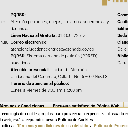
PQRSD:
Conm
mer
Atención peticiones, quejas, reclamos, sugerencias y
Capit
denuncias
Edifi
Línea Nacional Gratuita:
018000122512
Sede 
inua.
Correo electrónico:
Claus
atencionciudadanacongreso@senado.gov.co
Calle
PQRSD
:
Sistema derecho de petición (PQRSD)
Bibli
ciudadano
Carre
Atención presencial
: Unidad de Atención
Ciudadana del Congreso, Calle 11 No. 5 – 60 Nivel 3
Horario de atención al público:
Lunes a Viernes de 8:00 am a 5:00 pm
Términos y Condiciones
Encuesta satisfacción Página Web
a tecnología de cookies propias para proveer una experiencia al usuario 
itio web, estás aceptando nuestra
Política de Cookies.
políticas:
Términos y condiciones de uso del sitio
/
Política de Protec