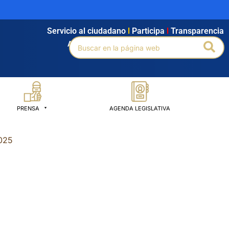
Servicio al ciudadano
l
Participa
l
Transparencia
Buscar
Bus
Agendamiento
l
Intranet
l
Búsqueda avanzada
por:
PRENSA
AGENDA LEGISLATIVA
2025