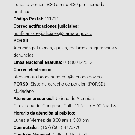
Lunes a viernes, 8:30 a.m. a 4:30 p.m., jornada
continua.
Código Postal:
111711
Correo notificaciones judiciales:
notificacionesjudiciales@camara.gov.co
PQRSD:
Atención peticiones, quejas, reclamos, sugerencias y
denuncias
Línea Nacional Gratuita:
018000122512
Correo electrónico:
atencionciudadanacongreso@senado.gov.co
PQRSD
:
Sistema derecho de petición (PQRSD)
ciudadano
Atención presencial
: Unidad de Atención
Ciudadana del Congreso, Calle 11 No. 5 – 60 Nivel 3
Horario de atención al público:
Lunes a Viernes de 8:00 am a 5:00 pm
Conmutador:
(+57) (601) 8770720
Capitolio Nacional:
Calle 10 No. 7- 51