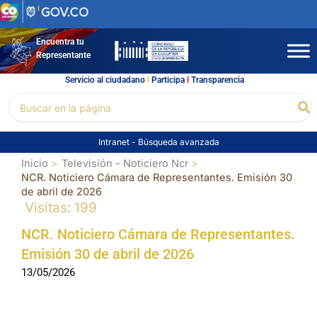
Ir
al
contenido
Encuentra tu
Representante
Servicio al ciudadano
l
Participa
l
Transparencia
Buscar
Bu
por:
Intranet
-
Búsqueda avanzada
Inicio
Televisión - Noticiero Ncr
NCR. Noticiero Cámara de Representantes. Emisión 30
de abril de 2026
Visitas: 199
NCR. Noticiero Cámara de Representantes.
Emisión 30 de abril de 2026
13/05/2026