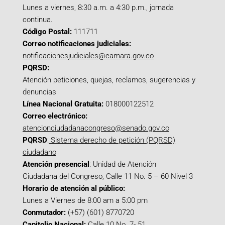
Lunes a viernes, 8:30 a.m. a 4:30 p.m., jornada
continua.
Código Postal:
111711
Correo notificaciones judiciales:
notificacionesjudiciales@camara.gov.co
PQRSD:
Atención peticiones, quejas, reclamos, sugerencias y
denuncias
Línea Nacional Gratuita:
018000122512
Correo electrónico:
atencionciudadanacongreso@senado.gov.co
PQRSD
:
Sistema derecho de petición (PQRSD)
ciudadano
Atención presencial
: Unidad de Atención
Ciudadana del Congreso, Calle 11 No. 5 – 60 Nivel 3
Horario de atención al público:
Lunes a Viernes de 8:00 am a 5:00 pm
Conmutador:
(+57) (601) 8770720
Capitolio Nacional:
Calle 10 No. 7- 51