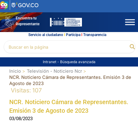
Ir
al
contenido
Encuentra tu
Representante
Servicio al ciudadano
l
Participa
l
Transparencia
Buscar
Bu
por:
Intranet
-
Búsqueda avanzada
Inicio
Televisión - Noticiero Ncr
NCR. Noticiero Cámara de Representantes. Emisión 3 de
Agosto de 2023
Visitas: 107
NCR. Noticiero Cámara de Representantes.
Emisión 3 de Agosto de 2023
03/08/2023