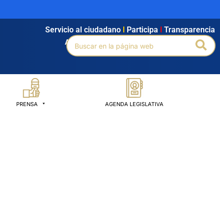
Servicio al ciudadano
l
Participa
l
Transparencia
Buscar
Bus
Agendamiento
l
Intranet
l
Búsqueda avanzada
por:
PRENSA
AGENDA LEGISLATIVA