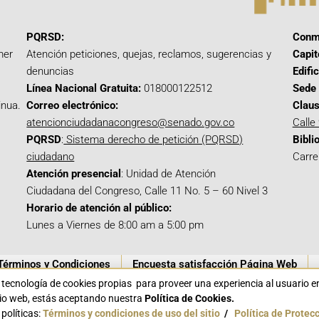
PQRSD:
Conm
mer
Atención peticiones, quejas, reclamos, sugerencias y
Capit
denuncias
Edifi
Línea Nacional Gratuita:
018000122512
Sede 
inua.
Correo electrónico:
Claus
atencionciudadanacongreso@senado.gov.co
Calle
PQRSD
:
Sistema derecho de petición (PQRSD)
Bibli
ciudadano
Carre
Atención presencial
: Unidad de Atención
Ciudadana del Congreso, Calle 11 No. 5 – 60 Nivel 3
Horario de atención al público:
Lunes a Viernes de 8:00 am a 5:00 pm
Términos y Condiciones
Encuesta satisfacción Página Web
a tecnología de cookies propias para proveer una experiencia al usuario 
itio web, estás aceptando nuestra
Política de Cookies.
políticas:
Términos y condiciones de uso del sitio
/
Política de Protec