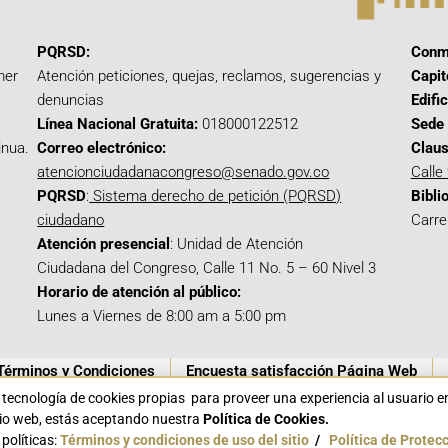
PQRSD:
Conm
mer
Atención peticiones, quejas, reclamos, sugerencias y
Capit
denuncias
Edifi
Línea Nacional Gratuita:
018000122512
Sede 
inua.
Correo electrónico:
Claus
atencionciudadanacongreso@senado.gov.co
Calle
PQRSD
:
Sistema derecho de petición (PQRSD)
Bibli
ciudadano
Carre
Atención presencial
: Unidad de Atención
Ciudadana del Congreso, Calle 11 No. 5 – 60 Nivel 3
Horario de atención al público:
Lunes a Viernes de 8:00 am a 5:00 pm
Términos y Condiciones
Encuesta satisfacción Página Web
a tecnología de cookies propias para proveer una experiencia al usuario 
itio web, estás aceptando nuestra
Política de Cookies.
políticas:
Términos y condiciones de uso del sitio
/
Política de Protec