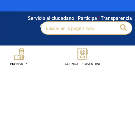
Servicio al ciudadano
l
Participa
l
Transparencia
Buscar
Bus
Agendamiento
l
Intranet
l
Búsqueda avanzada
por:
PRENSA
AGENDA LEGISLATIVA