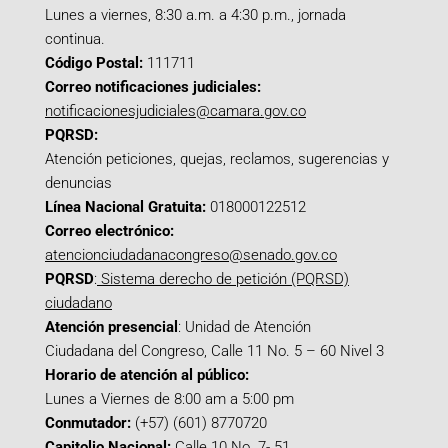
Lunes a viernes, 8:30 a.m. a 4:30 p.m., jornada
continua.
Código Postal:
111711
Correo notificaciones judiciales:
notificacionesjudiciales@camara.gov.co
PQRSD:
Atención peticiones, quejas, reclamos, sugerencias y
denuncias
Línea Nacional Gratuita:
018000122512
Correo electrónico:
atencionciudadanacongreso@senado.gov.co
PQRSD
:
Sistema derecho de petición (PQRSD)
ciudadano
Atención presencial
: Unidad de Atención
Ciudadana del Congreso, Calle 11 No. 5 – 60 Nivel 3
Horario de atención al público:
Lunes a Viernes de 8:00 am a 5:00 pm
Conmutador:
(+57) (601) 8770720
Capitolio Nacional:
Calle 10 No. 7- 51