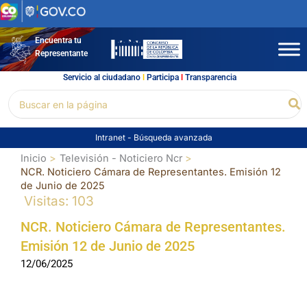
Ir
al
contenido
Encuentra tu
Representante
Servicio al ciudadano
l
Participa
l
Transparencia
Buscar
Bu
por:
Intranet
-
Búsqueda avanzada
Inicio
Televisión - Noticiero Ncr
NCR. Noticiero Cámara de Representantes. Emisión 12
de Junio de 2025
Visitas: 103
NCR. Noticiero Cámara de Representantes.
Emisión 12 de Junio de 2025
12/06/2025