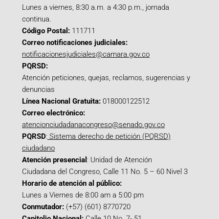
Lunes a viernes, 8:30 a.m. a 4:30 p.m., jornada
continua.
Código Postal:
111711
Correo notificaciones judiciales:
notificacionesjudiciales@camara.gov.co
PQRSD:
Atención peticiones, quejas, reclamos, sugerencias y
denuncias
Línea Nacional Gratuita:
018000122512
Correo electrónico:
atencionciudadanacongreso@senado.gov.co
PQRSD
:
Sistema derecho de petición (PQRSD)
ciudadano
Atención presencial
: Unidad de Atención
Ciudadana del Congreso, Calle 11 No. 5 – 60 Nivel 3
Horario de atención al público:
Lunes a Viernes de 8:00 am a 5:00 pm
Conmutador:
(+57) (601) 8770720
Capitolio Nacional:
Calle 10 No. 7- 51