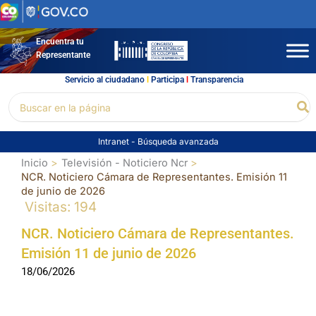
Ir
al
contenido
Encuentra tu
Representante
Servicio al ciudadano
l
Participa
l
Transparencia
Buscar
Bu
por:
Intranet
-
Búsqueda avanzada
Inicio
Televisión - Noticiero Ncr
NCR. Noticiero Cámara de Representantes. Emisión 11
de junio de 2026
Visitas: 194
NCR. Noticiero Cámara de Representantes.
Emisión 11 de junio de 2026
18/06/2026