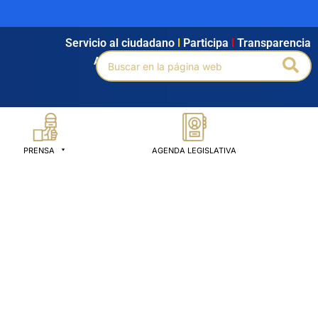
Servicio al ciudadano
l
Participa
l
Transparencia
Buscar
Bus
Agendamiento
l
Intranet
l
Búsqueda avanzada
por:
PRENSA
AGENDA LEGISLATIVA