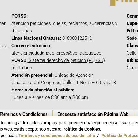
PQRSD:
Conm
mer
Atención peticiones, quejas, reclamos, sugerencias y
Capit
denuncias
Edifi
Línea Nacional Gratuita:
018000122512
Sede 
inua.
Correo electrónico:
Claus
atencionciudadanacongreso@senado.gov.co
Calle
PQRSD
:
Sistema derecho de petición (PQRSD)
Bibli
ciudadano
Carre
Atención presencial
: Unidad de Atención
Ciudadana del Congreso, Calle 11 No. 5 – 60 Nivel 3
Horario de atención al público:
Lunes a Viernes de 8:00 am a 5:00 pm
Términos y Condiciones
Encuesta satisfacción Página Web
a tecnología de cookies propias para proveer una experiencia al usuario 
itio web, estás aceptando nuestra
Política de Cookies.
políticas:
Términos y condiciones de uso del sitio
/
Política de Protec