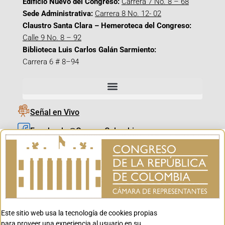
Edificio Nuevo del Congreso:
Carrera 7 No. 8 – 68
Sede Administrativa:
Carrera 8 No. 12- 02
Claustro Santa Clara – Hemeroteca del Congreso:
Calle 9 No. 8 – 92
Biblioteca Luis Carlos Galán Sarmiento:
Carrera 6 # 8–94
Señal en Vivo
Facebook_@CamaraColombia
Instagram_@CamaraColombia
X_@CamaraColombia
Youtube_@CamaraColombia
Tiktok_@CamaraColombia
Este sitio web usa la tecnología de cookies propias
Youtube_@CanalCongreso
para proveer una experiencia al usuario en su