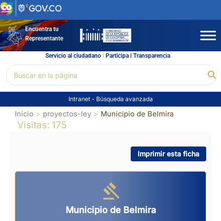
Ir
al
contenido
Encuentra tu
Representante
Servicio al ciudadano
l
Participa
l
Transparencia
Buscar
Bu
por:
Intranet
-
Búsqueda avanzada
Inicio
proyectos-ley
Municipio de Belmira
Visitas: 175
Imprimir esta ficha
Municipio de Belmira