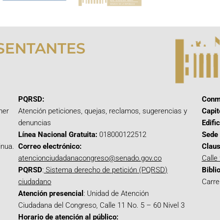
SENTANTES
PQRSD:
Conm
mer
Atención peticiones, quejas, reclamos, sugerencias y
Capit
denuncias
Edifi
Línea Nacional Gratuita:
018000122512
Sede 
inua.
Correo electrónico:
Claus
atencionciudadanacongreso@senado.gov.co
Calle
PQRSD
:
Sistema derecho de petición (PQRSD)
Bibli
ciudadano
Carre
Atención presencial
: Unidad de Atención
Ciudadana del Congreso, Calle 11 No. 5 – 60 Nivel 3
Horario de atención al público: