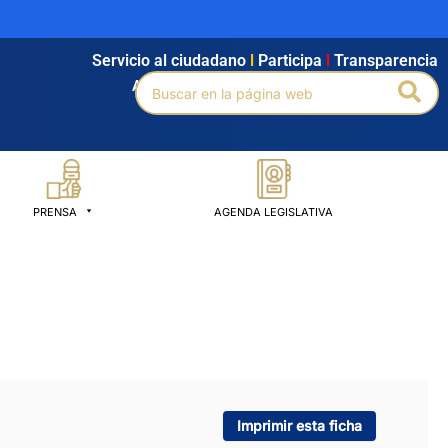
Servicio al ciudadano
l
Participa
l
Transparencia
Buscar
Bus
Agendamiento
l
Intranet
l
Búsqueda avanzada
por:
PRENSA
AGENDA LEGISLATIVA
Imprimir esta ficha