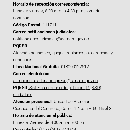
Horario de recepción correspondencia:
Lunes a viernes, 8:30 a.m. a 4:30 p.m., jornada
continua.
Código Postal:
111711
Correo notificaciones judiciales:
notificacionesjudiciales@camara.gov.co
PQRSD:
Atención peticiones, quejas, reclamos, sugerencias y
denuncias
Línea Nacional Gratuita:
018000122512
Correo electrónico:
atencionciudadanacongreso@senado.gov.co
PQRSD
:
Sistema derecho de petición (PQRSD)
ciudadano
Atención presencial
: Unidad de Atención
Ciudadana del Congreso, Calle 11 No. 5 – 60 Nivel 3
Horario de atención al público:
Lunes a Viernes de 8:00 am a 5:00 pm
Conmutador:
(+57) (601) 8770720