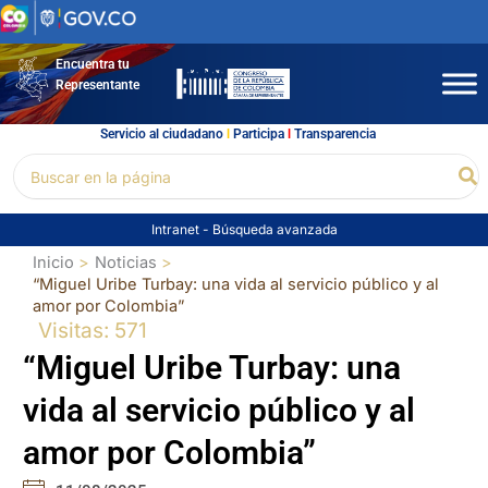
Ir
al
contenido
Encuentra tu
Representante
Servicio al ciudadano
l
Participa
l
Transparencia
Buscar
Bu
por:
Intranet
-
Búsqueda avanzada
Inicio
Noticias
“Miguel Uribe Turbay: una vida al servicio público y al
amor por Colombia”
Visitas: 571
“Miguel Uribe Turbay: una
vida al servicio público y al
amor por Colombia”