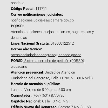
continua.
Código Postal:
111711
Correo notificaciones judiciales:
notificacionesjudiciales@camara.gov.co
PQRSD:
Atención peticiones, quejas, reclamos, sugerencias y
denuncias
Línea Nacional Gratuita:
018000122512
Correo electrónico:
atencionciudadanacongreso@senado.gov.co
PQRSD
:
Sistema derecho de petición (PQRSD)
ciudadano
Atención presencial
: Unidad de Atención
Ciudadana del Congreso, Calle 11 No. 5 – 60 Nivel 3
Horario de atención al público:
Lunes a Viernes de 8:00 am a 5:00 pm
Conmutador:
(+57) (601) 8770720
Capitolio Nacional:
Calle 10 No. 7- 51
Edificio Nuevo del Congreso:
Carrera 7 No. 8 – 68