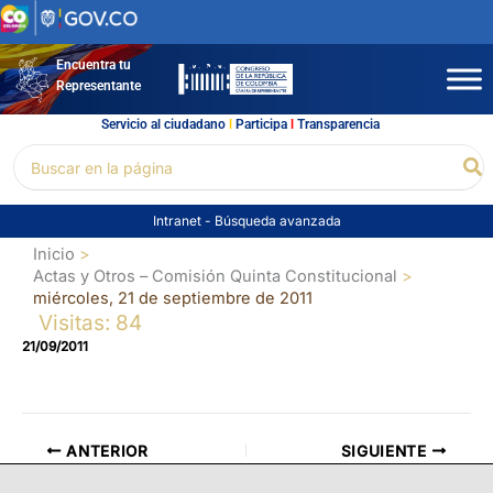
Ir
al
contenido
Encuentra tu
Representante
Servicio al ciudadano
l
Participa
l
Transparencia
Buscar
Bu
por:
Intranet
-
Búsqueda avanzada
Inicio
Actas y Otros – Comisión Quinta Constitucional
miércoles, 21 de septiembre de 2011
Visitas: 84
21/09/2011
ANTERIOR
SIGUIENTE