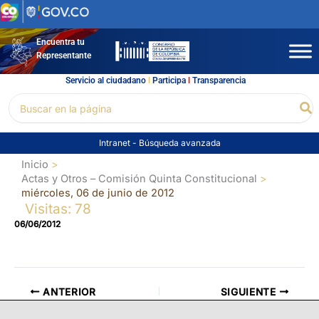
Ir
al
contenido
Encuentra tu
Representante
Servicio al ciudadano
l
Participa
l
Transparencia
Buscar
Bu
por:
Intranet
-
Búsqueda avanzada
Inicio
Actas y Otros – Comisión Quinta Constitucional
miércoles, 06 de junio de 2012
Visitas: 78
06/06/2012
ANTERIOR
SIGUIENTE