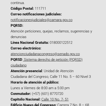
continua.
Código Postal:
111711
Correo notificaciones judiciales:
notificacionesjudiciales@camara.gov.co
PQRSD:
Atención peticiones, quejas, reclamos, sugerencias y
denuncias
Línea Nacional Gratuita:
018000122512
Correo electrónico:
atencionciudadanacongreso@senado.gov.co
PQRSD
:
Sistema derecho de petición (PQRSD)
ciudadano
Atención presencial
: Unidad de Atención
Ciudadana del Congreso, Calle 11 No. 5 – 60 Nivel 3
Horario de atención al público:
Lunes a Viernes de 8:00 am a 5:00 pm
Conmutador:
(+57) (601) 8770720
Capitolio Nacional:
Calle 10 No. 7- 51
Edificio Nuevo del Congreso:
Carrera 7 No. 8 – 68