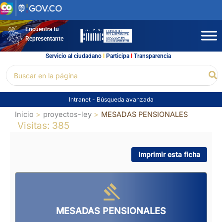
Ir
al
contenido
Encuentra tu
Representante
Servicio al ciudadano
l
Participa
l
Transparencia
Buscar
Bu
por:
Intranet
-
Búsqueda avanzada
Inicio
proyectos-ley
MESADAS PENSIONALES
Visitas: 385
Imprimir esta ficha
MESADAS PENSIONALES