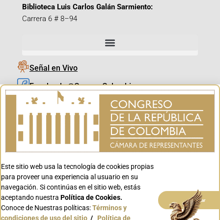
Biblioteca Luis Carlos Galán Sarmiento:
Carrera 6 # 8–94
Señal en Vivo
Facebook_@CamaraColombia
Instagram_@CamaraColombia
X_@CamaraColombia
Youtube_@CamaraColombia
Tiktok_@CamaraColombia
Este sitio web usa la tecnología de cookies propias
Youtube_@CanalCongreso
para proveer una experiencia al usuario en su
navegación. Si continúas en el sitio web, estás
aceptando nuestra
Política de Cookies.
Aceptar
Conoce de Nuestras políticas:
Términos y
condiciones de uso del sitio
/
Política de
Conoce GOV.CO