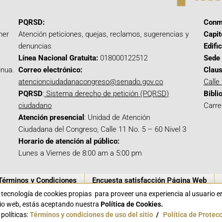
PQRSD:
Conm
mer
Atención peticiones, quejas, reclamos, sugerencias y
Capit
denuncias
Edifi
Línea Nacional Gratuita:
018000122512
Sede 
inua.
Correo electrónico:
Claus
atencionciudadanacongreso@senado.gov.co
Calle
PQRSD
:
Sistema derecho de petición (PQRSD)
Bibli
ciudadano
Carre
Atención presencial
: Unidad de Atención
Ciudadana del Congreso, Calle 11 No. 5 – 60 Nivel 3
Horario de atención al público:
Lunes a Viernes de 8:00 am a 5:00 pm
Términos y Condiciones
Encuesta satisfacción Página Web
a tecnología de cookies propias para proveer una experiencia al usuario 
itio web, estás aceptando nuestra
Política de Cookies.
políticas:
Términos y condiciones de uso del sitio
/
Política de Protec