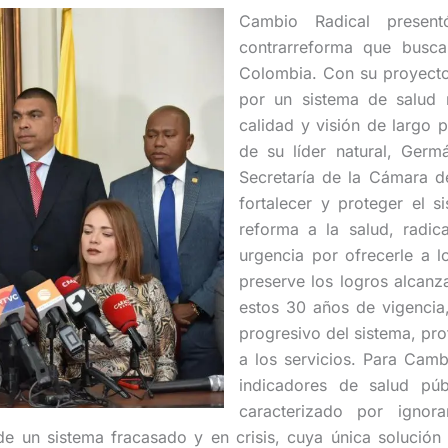
Cambio Radical presen
contrarreforma que busca
Colombia. Con su proyecto
por un sistema de salud r
calidad y visión de largo
de su líder natural, Germ
Secretaría de la Cámara d
fortalecer y proteger el 
reforma a la salud, radic
urgencia por ofrecerle a 
preserve los logros alcanz
estos 30 años de vigencia,
progresivo del sistema, pr
a los servicios. Para Camb
indicadores de salud pú
caracterizado por igno
de un sistema fracasado y en crisis, cuya única solución 