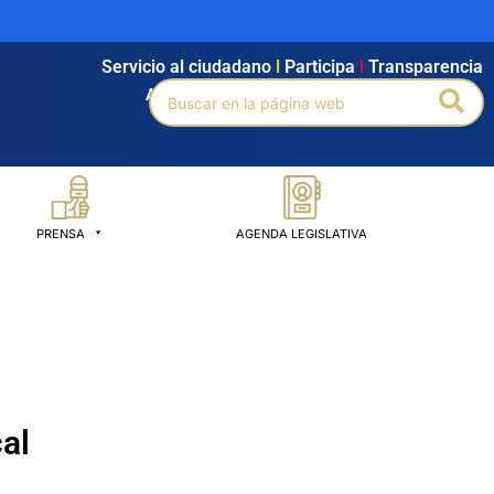
Servicio al ciudadano
l
Participa
l
Transparencia
Buscar
Bus
Agendamiento
l
Intranet
l
Búsqueda avanzada
por:
PRENSA
AGENDA LEGISLATIVA
al