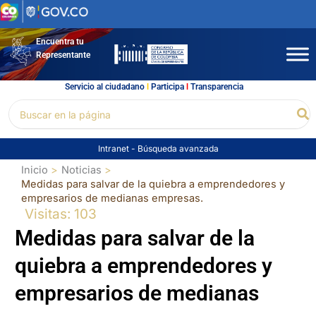
Ir
al
contenido
Encuentra tu
Representante
Servicio al ciudadano
l
Participa
l
Transparencia
Buscar
Bu
por:
Intranet
-
Búsqueda avanzada
Inicio
Noticias
Medidas para salvar de la quiebra a emprendedores y
empresarios de medianas empresas.
Visitas: 103
Medidas para salvar de la
quiebra a emprendedores y
empresarios de medianas