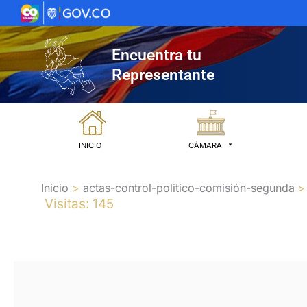
Ir
al
contenido
Encuentra tu
Representante
INICIO
CÁMARA
Inicio
actas-control-politico-comisión-segunda
Visitas: 145