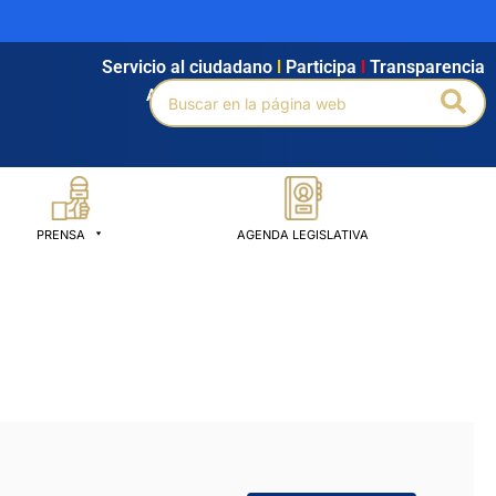
Servicio al ciudadano
l
Participa
l
Transparencia
Buscar
Bus
Agendamiento
l
Intranet
l
Búsqueda avanzada
por:
PRENSA
AGENDA LEGISLATIVA