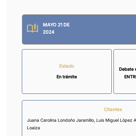
MAYO 21 DE
2024
Estado
Debate 
En trámite
ENTR
Citantes
Juana Carolina Londoño Jaramillo
,
Luis Miguel López A
Loaiza