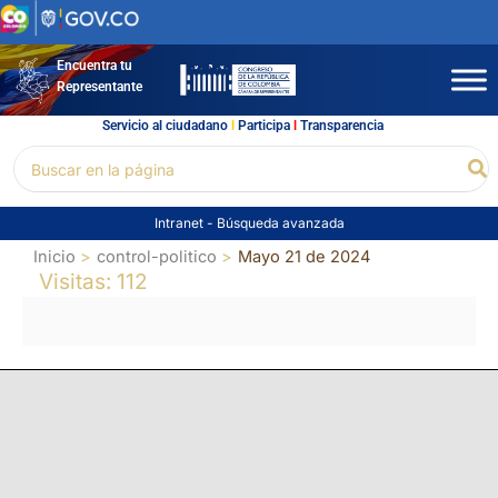
Ir
al
contenido
Encuentra tu
Representante
Servicio al ciudadano
l
Participa
l
Transparencia
Buscar
Bu
por:
Intranet
-
Búsqueda avanzada
Inicio
control-politico
Mayo 21 de 2024
Visitas: 112