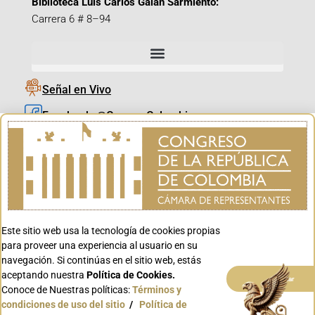
Biblioteca Luis Carlos Galán Sarmiento:
Carrera 6 # 8–94
Señal en Vivo
Facebook_@CamaraColombia
Instagram_@CamaraColombia
X_@CamaraColombia
Youtube_@CamaraColombia
Tiktok_@CamaraColombia
Este sitio web usa la tecnología de cookies propias
Youtube_@CanalCongreso
para proveer una experiencia al usuario en su
navegación. Si continúas en el sitio web, estás
aceptando nuestra
Política de Cookies.
Aceptar
Conoce de Nuestras políticas:
Términos y
condiciones de uso del sitio
/
Política de
Conoce GOV.CO