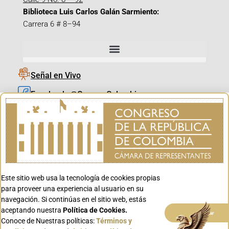
Biblioteca Luis Carlos Galán Sarmiento:
Carrera 6 # 8–94
Señal en Vivo
Facebook_@CamaraColombia
Instagram_@CamaraColombia
X_@CamaraColombia
Youtube_@CamaraColombia
Tiktok_@CamaraColombia
Este sitio web usa la tecnología de cookies propias
Youtube_@CanalCongreso
para proveer una experiencia al usuario en su
navegación. Si continúas en el sitio web, estás
aceptando nuestra
Política de Cookies.
Aceptar
Conoce de Nuestras políticas:
Términos y